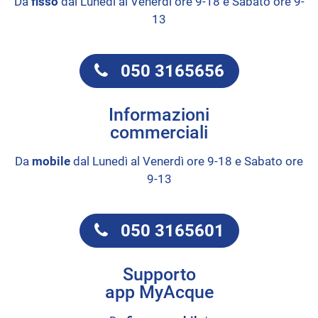
Da
fisso
dal Lunedì al Venerdì ore 9-18 e Sabato ore 9-
13
050 3165656
Informazioni
commerciali
Da
mobile
dal Lunedì al Venerdì ore 9-18 e Sabato ore
9-13
050 3165601
Supporto
app MyAcque