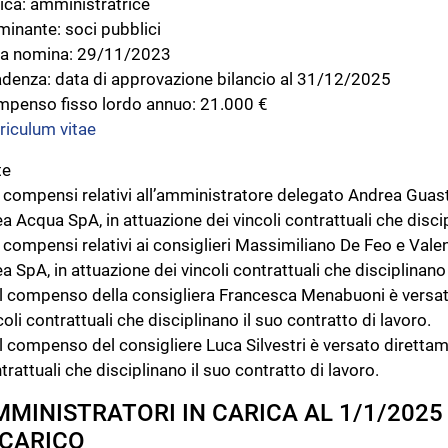
ica: amministratrice
inante: soci pubblici
a nomina: 29/11/2023
denza: data di approvazione bilancio al 31/12/2025
penso fisso lordo annuo: 21.000 €
riculum vitae
te
I compensi relativi all’amministratore delegato Andrea Gua
a Acqua SpA, in attuazione dei vincoli contrattuali che discip
I compensi relativi ai consiglieri Massimiliano De Feo e Val
a SpA, in attuazione dei vincoli contrattuali che disciplinano 
Il compenso della consigliera Francesca Menabuoni è versat
coli contrattuali che disciplinano il suo contratto di lavoro.
Il compenso del consigliere Luca Silvestri è versato direttame
trattuali che disciplinano il suo contratto di lavoro.
MINISTRATORI IN CARICA AL 1/1/2025
NCARICO