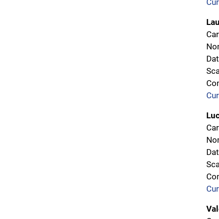
Cur
Lau
Car
Nom
Dat
Sca
Com
Cur
Luc
Car
Nom
Dat
Sca
Com
Cur
Val