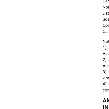
Car
Nom
Dat
Sca
Com
Cur
No
1) 
Ace
2) 
Ace
3) 
vin
4) 
con
AM
I