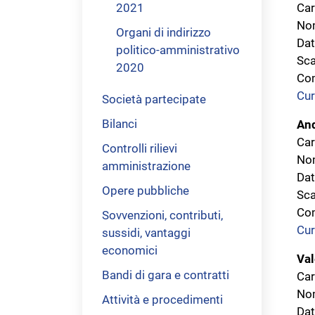
2021
Car
Nom
Organi di indirizzo
Dat
politico-amministrativo
Sca
2020
Com
Cur
Società partecipate
Bilanci
An
Car
Controlli rilievi
Nom
amministrazione
Dat
Opere pubbliche
Sca
Com
Sovvenzioni, contributi,
Cur
sussidi, vantaggi
economici
Val
Bandi di gara e contratti
Car
Nom
Attività e procedimenti
Dat