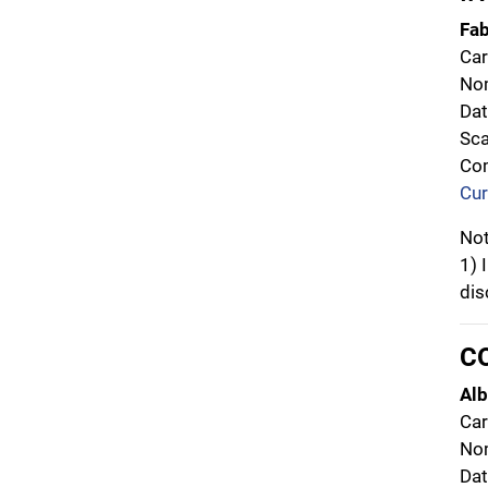
Fab
Car
Nom
Dat
Sc
Com
Cur
No
1) 
dis
C
Alb
Car
Nom
Dat