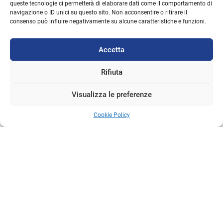
queste tecnologie ci permetterà di elaborare dati come il comportamento di
navigazione o ID unici su questo sito. Non acconsentire o ritirare il
consenso può influire negativamente su alcune caratteristiche e funzioni.
Accetta
Rifiuta
Visualizza le preferenze
Lavori
in corso
Cookie Policy
Prenota
videochiamata