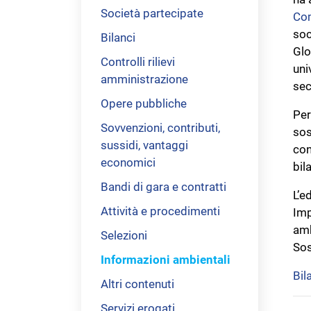
Società partecipate
Co
soc
Bilanci
Glo
Controlli rilievi
uni
amministrazione
sec
Opere pubbliche
Per
Sovvenzioni, contributi,
sos
sussidi, vantaggi
con
economici
bil
Bandi di gara e contratti
L’e
Attività e procedimenti
Imp
amb
Selezioni
Sos
Informazioni ambientali
Bil
Altri contenuti
Servizi erogati