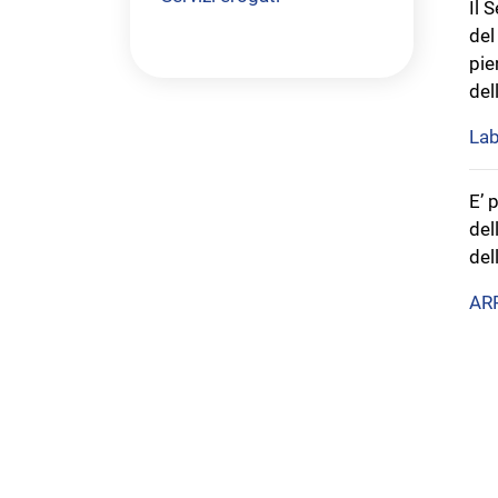
Il 
del
pie
del
Lab
E’ 
del
del
AR