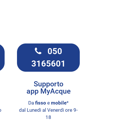
050
3165601
Supporto
app MyAcque
Da
fisso
e
mobile
*
o
dal Lunedì al Venerdì ore 9-
18