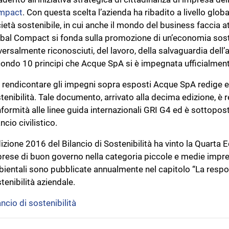
mpact
. Con questa scelta l’azienda ha ribadito a livello glo
ietà sostenibile, in cui anche il mondo del business faccia att
bal Compact si fonda sulla promozione di un’economia sosten
versalmente riconosciuti, del lavoro, della salvaguardia dell’a
ondo 10 principi che Acque SpA si è impegnata ufficialmente
 rendicontare gli impegni sopra esposti Acque SpA redige e 
tenibilità. Tale documento, arrivato alla decima edizione, è r
formità alle linee guida internazionali GRI G4 ed è sottopos
ancio civilistico.
dizione 2016 del Bilancio di Sostenibilità ha vinto la Quarta 
rese di buon governo nella categoria piccole e medie impres
ientali sono pubblicate annualmente nel capitolo “La respon
tenibilità aziendale.
ancio di sostenibilità