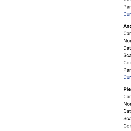
Par
Cur
And
Car
Nom
Dat
Sca
Com
Par
Cur
Pie
Car
Nom
Dat
Sca
Com