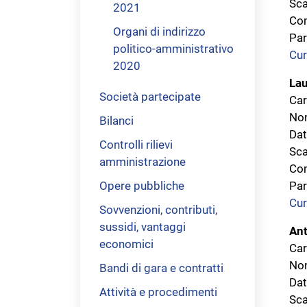
Sca
2021
Com
Organi di indirizzo
Par
politico-amministrativo
Cur
2020
Lau
Società partecipate
Car
Nom
Bilanci
Dat
Controlli rilievi
Sca
amministrazione
Com
Opere pubbliche
Par
Cur
Sovvenzioni, contributi,
sussidi, vantaggi
Ant
economici
Car
Nom
Bandi di gara e contratti
Dat
Attività e procedimenti
Sca