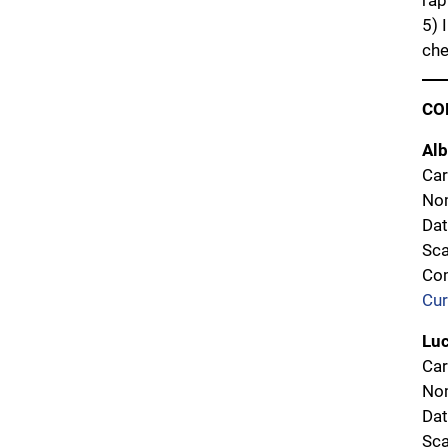
rap
5) 
che
CO
Alb
Car
Nom
Dat
Sca
Com
Cur
Luc
Car
Nom
Dat
Sca