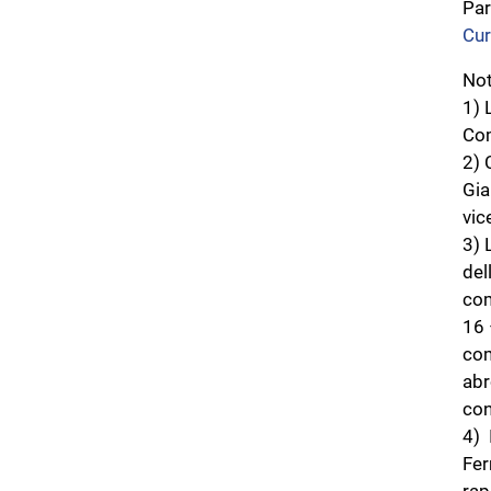
Par
Cur
No
1) 
Com
2) 
Gia
vic
3) 
del
com
16 
com
abr
con
4) 
Fer