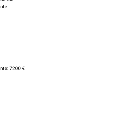
ente:
dente: 7200 €