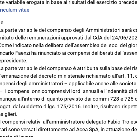
te variabile erogata in base ai risultati dell’esercizio prece
riculum vitae
te
La parte variabile del compenso degli Amministratori sarà cal
itato delle remunerazioni approvati dal CdA del 24/06/20
Come indicato nella delibera dell’assemblea dei soci del gio
ncarlo Faenzi ha rinunciato ai compensi deliberati dall’assem
epresidente.
La parte variabile del compenso è attribuita sulla base dei ris
l’emanazione del decreto ministeriale richiamato all’art. 11
pensi degli amministratori – applicabile anche alle societ
– i compensi onnicomprensivi lordi annuali e l’indennità di ris
unque all’interno di quanto previsto dai commi 728 e 725 de
ogati dal suddetto d.lgs. 175/2016. Inoltre, risultano rispett
siglieri.
I compensi relativi all’amministratore delegato Fabio Trolese
rari sono versati direttamente ad Acea SpA, in attuazione dei 