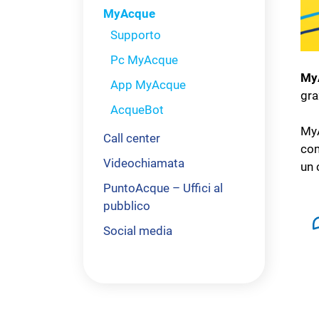
MyAcque
Supporto
Pc MyAcque
My
App MyAcque
gra
AcqueBot
MyA
Call center
com
Videochiamata
un 
PuntoAcque – Uffici al
pubblico
Social media