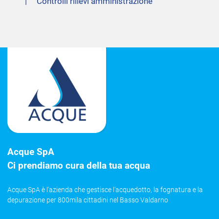
Controlli rilievi amministrazione
Acque SpA
Ci prendiamo cura della tua acqua
Acque SpA è l’azienda che gestisce l’acquedotto, la fognatura e la
depurazione per 800mila cittadini nel Basso Valdarno