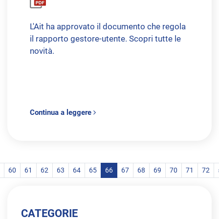
L'Ait ha approvato il documento che regola
il rapporto gestore-utente. Scopri tutte le
novità.
Continua a leggere
60
61
62
63
64
65
66
67
68
69
70
71
72
CATEGORIE