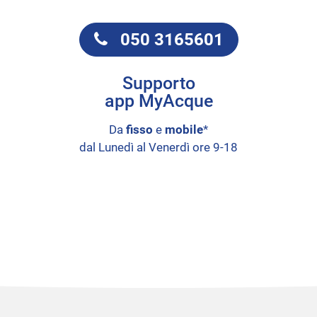
050 3165601
Supporto
app MyAcque
Da
fisso
e
mobile
*
dal Lunedì al Venerdì ore 9-18