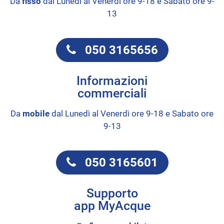
Da
fisso
dal Lunedì al Venerdì ore 9-18 e Sabato ore 9-
13
050 3165656
Informazioni
commerciali
Da
mobile
dal Lunedì al Venerdì ore 9-18 e Sabato ore
9-13
050 3165601
Supporto
app MyAcque