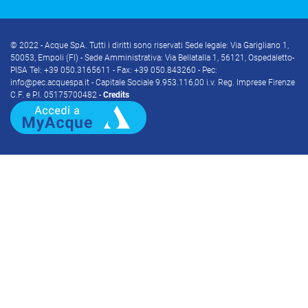
© 2022 - Acque SpA. Tutti i diritti sono riservati Sede legale: Via Garigliano 1,
50053, Empoli (FI) - Sede Amministrativa: Via Bellatalla 1, 56121, Ospedaletto-
PISA Tel: +39 050.3165611 - Fax: +39 050.843260 - Pec:
info@pec.acquespa.it - Capitale Sociale 9.953.116,00 i.v. Reg. Imprese Firenze
C.F. e P.I. 05175700482 -
Credits