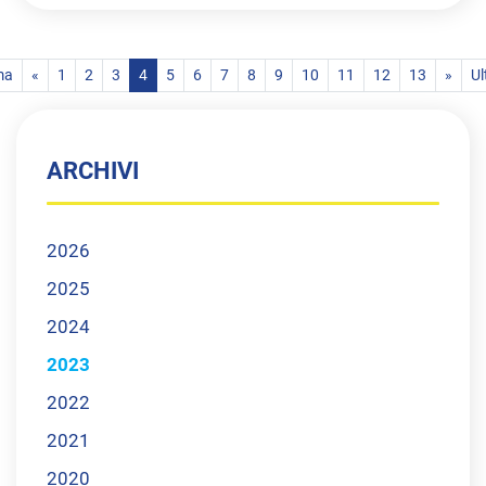
ma
«
1
2
3
4
5
6
7
8
9
10
11
12
13
»
Ul
ARCHIVI
2026
2025
2024
2023
2022
2021
2020