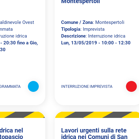
Montespertoli
Valdinevole Ovest
Comune / Zona
: Montespertoli
ammata
Tipologia
: Imprevista
rruzione idrica
Descrizione
: Interruzione idrica
 20:30 fino a Gio,
Lun, 13/05/2019 - 10:00 - 12:30
:30
OGRAMMATA
INTERRUZIONE IMPREVISTA
drica nel
Lavori urgenti sulla rete
topascio
idrica nei Comuni di San