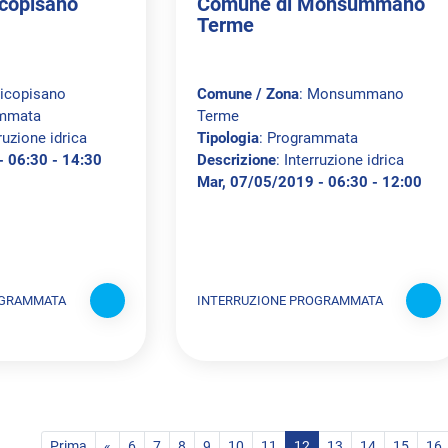
copisano
Comune di Monsummano
Terme
Vicopisano
Comune / Zona
: Monsummano
ammata
Terme
rruzione idrica
Tipologia
: Programmata
- 06:30 - 14:30
Descrizione
: Interruzione idrica
Mar, 07/05/2019 - 06:30 - 12:00
OGRAMMATA
INTERRUZIONE PROGRAMMATA
Prima
«
6
7
8
9
10
11
12
13
14
15
16