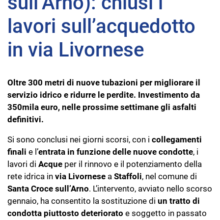
sull’Arno): chiusi i
lavori sull’acquedotto
in via Livornese
Oltre 300 metri di nuove tubazioni per migliorare il
servizio idrico e ridurre le perdite.
Investimento da
350mila euro, nelle prossime settimane gli asfalti
definitivi.
Si sono conclusi nei giorni scorsi, con i
collegamenti
finali
e l’
entrata in funzione delle nuove condotte
, i
lavori di
Acque
per il rinnovo e il potenziamento della
rete idrica in
via Livornese
a
Staffoli
, nel comune di
Santa Croce sull’Arno
. L’intervento, avviato nello scorso
gennaio, ha consentito la sostituzione di
un tratto di
condotta piuttosto deteriorato
e soggetto in passato