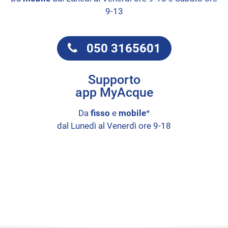
9-13
050 3165601
Supporto
app MyAcque
Da
fisso
e
mobile
*
dal Lunedì al Venerdì ore 9-18