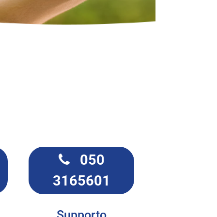
050
3165601
Supporto