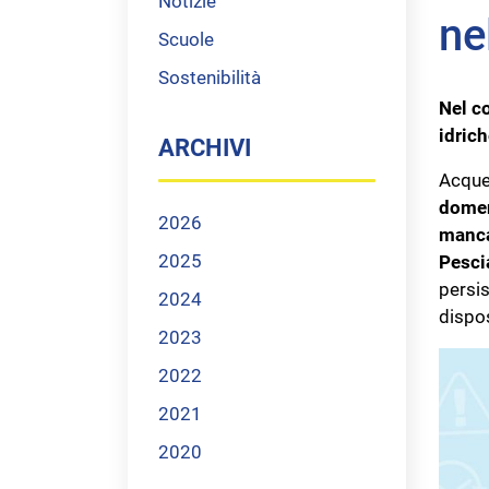
Notizie
ne
Scuole
Sostenibilità
Nel co
idrich
ARCHIVI
Acque
domen
2026
manca
2025
Pesci
persis
2024
dispos
2023
2022
2021
2020