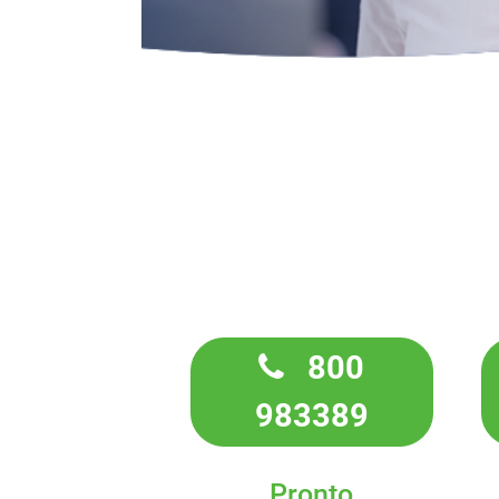
800
983389
Pronto