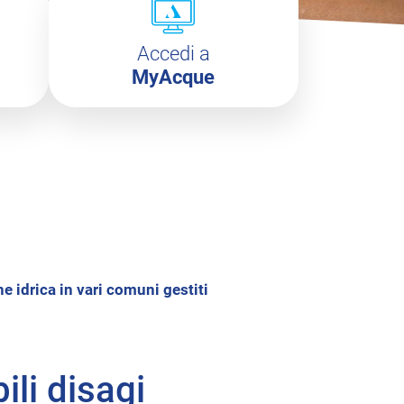
Accedi a
MyAcque
e idrica in vari comuni gestiti
li disagi