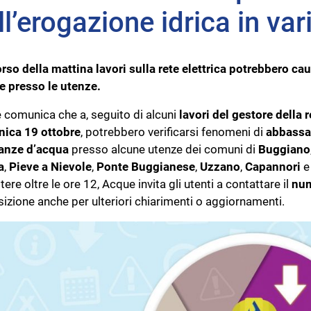
ll’erogazione idrica in var
rso della mattina lavori sulla rete elettrica potrebbero
cau
e presso le utenze.
 comunica che a, seguito di alcuni
lavori del gestore della r
ica 19 ottobre
, potrebbero verificarsi fenomeni di
abbassam
nze d’acqua
presso alcune utenze dei comuni di
Buggiano
a
,
Pieve a Nievole
,
Ponte Buggianese
,
Uzzano
,
Capannori
tere oltre le ore 12, Acque invita gli utenti a contattare il
num
izione anche per ulteriori chiarimenti o aggiornamenti.