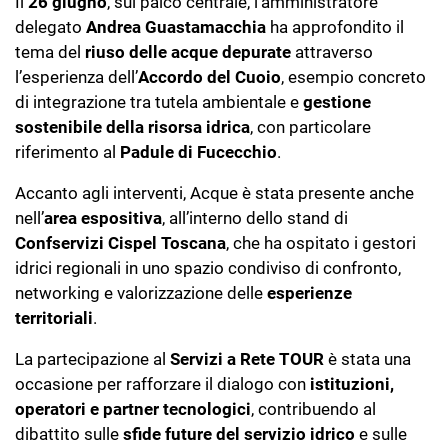
Il
26 giugno
, sul palco centrale, l’amministratore
delegato
Andrea Guastamacchia
ha approfondito il
tema del
riuso delle acque depurate
attraverso
l’esperienza dell’
Accordo del Cuoio
, esempio concreto
di integrazione tra tutela ambientale e
gestione
sostenibile della risorsa idrica
, con particolare
riferimento al
Padule di Fucecchio
.
Accanto agli interventi, Acque è stata presente anche
nell’
area espositiva
, all’interno dello stand di
Confservizi Cispel Toscana
, che ha ospitato i gestori
idrici regionali in uno spazio condiviso di confronto,
networking e valorizzazione delle
esperienze
territoriali
.
La partecipazione al
Servizi a Rete TOUR
è stata una
occasione per rafforzare il dialogo con
istituzioni,
operatori e partner tecnologici
, contribuendo al
dibattito sulle
sfide future del servizio idrico
e sulle