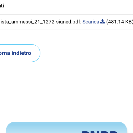
ti
ista_ammessi_21_1272-signed.pdf:
Scarica
(481.14 KB
orna indietro