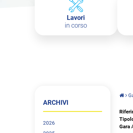
Lavori
in corso
Ga
ARCHIVI
Rifer
Tipol
2026
Gara
A