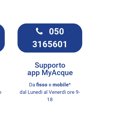
050
3165601
Supporto
app MyAcque
Da
fisso
e
mobile
*
o
dal Lunedì al Venerdì ore 9-
18