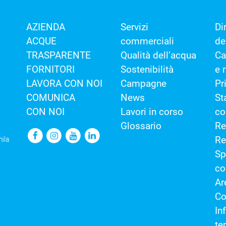
AZIENDA
Servizi
Dir
ACQUE
commerciali
de
TRASPARENTE
Qualità dell’acqua
Ca
FORNITORI
Sostenibilità
e 
LAVORA CON NOI
Campagne
Pr
COMUNICA
News
St
CON NOI
Lavori in corso
co
Glossario
Re
Re
ila
Sp
co
Ar
Co
In
te