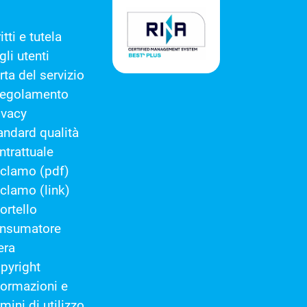
itti e tutela
gli utenti
rta del servizio
regolamento
ivacy
andard qualità
ntrattuale
clamo (pdf)
clamo (link)
ortello
nsumatore
era
pyright
formazioni e
rmini di utilizzo